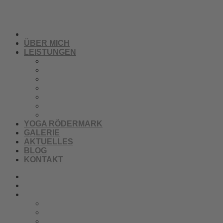
Zum Inhalt springen
HOME
ÜBER MICH
LEISTUNGEN
Beratung
Energetische Heilarbeit
Ernährungsberatung
Körperarbeit
Ganzheitliches Heilen
Kids & Teens
Meditation und Breathwork
YOGA RÖDERMARK
GALERIE
AKTUELLES
BLOG
KONTAKT
HOME
ÜBER MICH
LEISTUNGEN
Beratung
Energetische Heilarbeit
Ernährungsberatung