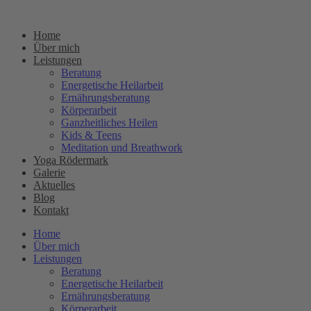
Zum
Inhalt
Home
springen
Über mich
Leistungen
Beratung
Energetische Heilarbeit
Ernährungsberatung
Körperarbeit
Ganzheitliches Heilen
Kids & Teens
Meditation und Breathwork
Yoga Rödermark
Galerie
Aktuelles
Blog
Kontakt
Home
Über mich
Leistungen
Beratung
Energetische Heilarbeit
Ernährungsberatung
Körperarbeit